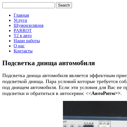
Главная
Услуги
Шумоизоляция
PARROT
Т2 в авто
Наши работы
О нас
Контакты
Подсветка днища автомобиля
Подсветка днища автомобиля является эффектным прием
подсветкой днища. Пара условий которые требуется со
под днищем автомобиля. Если эти условия для Вас не п
подсветки и обратиться в автосервис <<
АвтоРитм>>
.