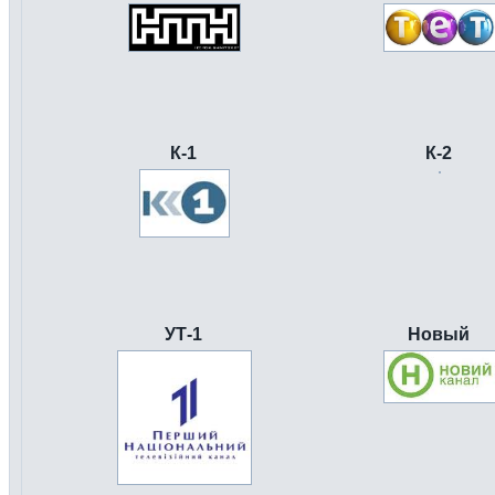
К-1
К-2
УТ-1
Новый