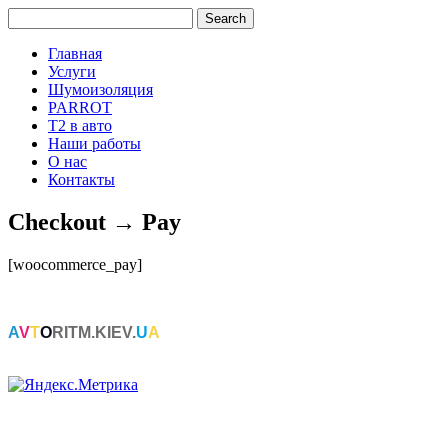
Главная
Услуги
Шумоизоляция
PARROT
Т2 в авто
Наши работы
О нас
Контакты
Checkout → Pay
[woocommerce_pay]
A
V
T
O
RITM.KIEV.
U
A